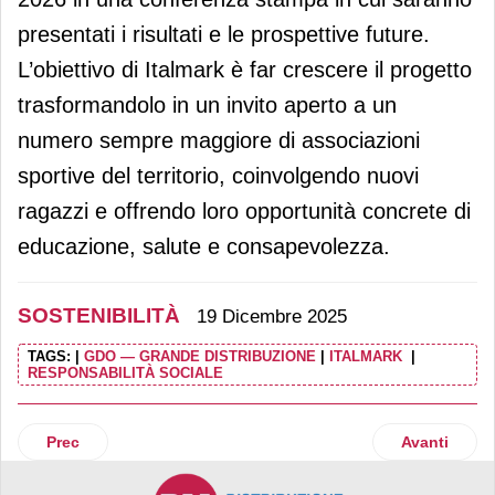
presentati i risultati e le prospettive future.
L’obiettivo di Italmark è far crescere il progetto
trasformandolo in un invito aperto a un
numero sempre maggiore di associazioni
sportive del territorio, coinvolgendo nuovi
ragazzi e offrendo loro opportunità concrete di
educazione, salute e consapevolezza.
SOSTENIBILITÀ
19 Dicembre 2025
TAGS:
|
GDO — GRANDE DISTRIBUZIONE
|
ITALMARK
|
RESPONSABILITÀ SOCIALE
Articolo precedente: Bofrost Italia rinnova il sostegno a F
Articolo succ
Prec
Avanti