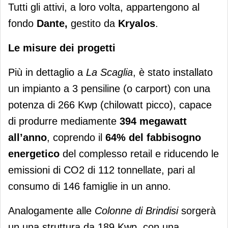
Tutti gli attivi, a loro volta, appartengono al
fondo
Dante,
gestito da
Kryalos
.
Le misure dei progetti
Più in dettaglio a
La Scaglia
, è stato installato
un impianto a 3 pensiline (o carport) con una
potenza di 266 Kwp (chilowatt picco), capace
di produrre mediamente
394 megawatt
all’anno
, coprendo il
64% del fabbisogno
energetico
del complesso retail e riducendo le
emissioni di CO2 di 112 tonnellate, pari al
consumo di 146 famiglie in un anno.
Analogamente alle
Colonne di Brindisi
sorgerà
un una struttura da 189 Kwp, con una