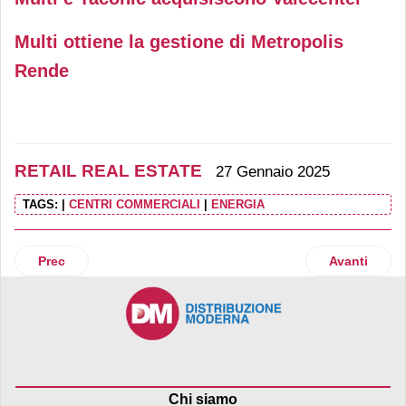
Multi ottiene la gestione di Metropolis
Rende
RETAIL REAL ESTATE
27 Gennaio 2025
TAGS:
|
CENTRI COMMERCIALI
|
ENERGIA
Articolo precedente: Kering aa multinazionale del lusso cede 
Articolo suc
Prec
Avanti
Chi siamo