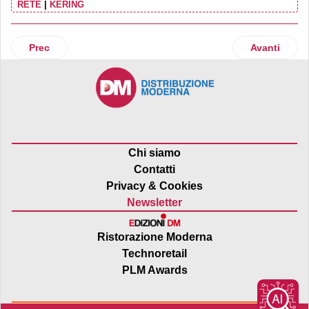
RETE
|
KERING
Articolo precedente: Odos Group: 30 anni di Malpensa Uno
Articolo suc
Prec
Avanti
Chi siamo
Contatti
Privacy & Cookies
Newsletter
Ristorazione Moderna
Technoretail
PLM Awards