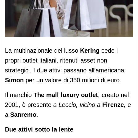
Kering aa multinazionale del lusso
La multinazionale del lusso
Kering
cede i
cede i propri outlet italiani
propri outlet italiani, ritenuti asset non
strategici. I due attivi passano all’americana
Simon
per un valore di 350 milioni di euro.
Il marchio
The mall luxury outlet
, creato nel
2001, è presente
a Leccio, vicino a
Firenze
,
e
a
Sanremo
.
Due attivi sotto la lente