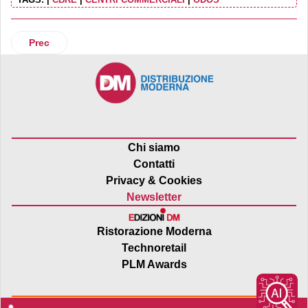
Articolo precedente: Tre centri Multi scelgono il solare
Prec
Chi siamo
Contatti
Privacy & Cookies
Newsletter
Ristorazione Moderna
Technoretail
PLM Awards