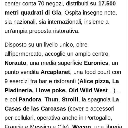
center conta 70 negozi, distribuiti
su 17.500
metri quadrati di Gla
. Ospita insegne note,
sia nazionali, sia internazionali, insieme a
un’ampia proposta ristorativa.
Disposto su un livello unico, oltre
all’ipermercato, accoglie un ampio centro
Norauto
, una media superficie
Euronics
, un
punto vendita
Arcaplanet
, una food court con
9 esercizi fra bar e ristoranti (
Alice pizza, La
Piadineria, I love poke, Old Wild West
…)...
e poi
Pandora
,
Thun
,
Stroili
, la spagnola
La
Casas de las Carcasas
(cover e accessori
per cellulari, operativa anche in Portogallo,
Francia e Messico e Cile),
Wycon
, una libreria