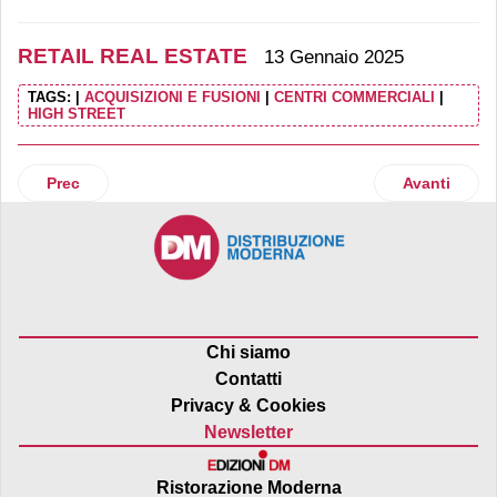
RETAIL REAL ESTATE
13 Gennaio 2025
TAGS:
|
ACQUISIZIONI E FUSIONI
|
CENTRI COMMERCIALI
|
HIGH STREET
Articolo precedente: Mercato immobiliare retail, +205% i vol
Articolo succ
Prec
Avanti
Chi siamo
Contatti
Privacy & Cookies
Newsletter
Ristorazione Moderna