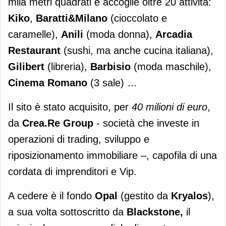
mila metri quadrati e accoglie oltre 20 attività:
Kiko
,
Baratti&Milano
(cioccolato e
caramelle),
Anili
(moda donna),
Arcadia
Restaurant
(sushi, ma anche cucina italiana),
Gilibert
(libreria),
Barbisio
(moda maschile),
Cinema Romano
(3 sale) …
Il sito è stato acquisito, per
40 milioni di euro
,
da
Crea.Re Group
- società che investe in
operazioni di trading, sviluppo e
riposizionamento immobiliare –, capofila di una
cordata di imprenditori e Vip.
A cedere è il fondo
Opal
(gestito da
Kryalos
),
a sua volta sottoscritto da
Blackstone,
il