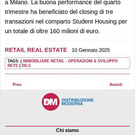
a Milano. La buona performance del quarto
trimestre ha beneficiato del closing di tre
transazioni nel comparto Student Housing per
un totale di oltre 160 milioni di euro.
RETAIL REAL ESTATE
10 Gennaio 2025
TAGS:
|
IMMOBILIARE RETAIL - OPERAZIONI & SVILUPPO
RETE
|
DILS
Articolo precedente: Blackstone vende la storica Galleria 
Articolo suc
Prec
Avanti
Chi siamo