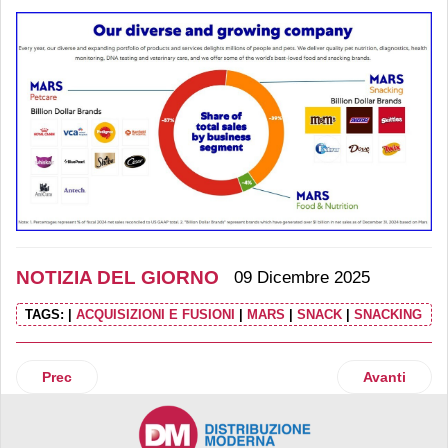
NOTIZIA DEL GIORNO
09 Dicembre 2025
TAGS:
|
ACQUISIZIONI E FUSIONI
|
MARS
|
SNACK
|
SNACKING
Articolo precedente: Campbell entra in Italia con il 49 per
Articolo suc
Prec
Avanti