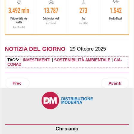
NOTIZIA DEL GIORNO
29 Ottobre 2025
TAGS:
|
INVESTIMENTI
|
SOSTENIBILITÀ AMBIENTALE
|
CIA-
CONAD
Articolo precedente: Parma Promenade: si completa il fina
Articolo suc
Prec
Avanti
Chi siamo