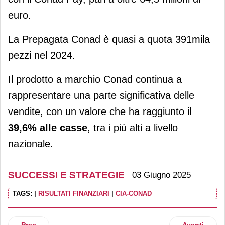
euro.
La Prepagata Conad è quasi a quota 391mila
pezzi nel 2024.
Il prodotto a marchio Conad continua a
rappresentare una parte significativa delle
vendite, con un valore che ha raggiunto il
39,6% alle casse
, tra i più alti a livello
nazionale.
SUCCESSI E STRATEGIE
03 Giugno 2025
TAGS:
|
RISULTATI FINANZIARI
|
CIA-CONAD
Articolo precedente: Nespresso, più store e ricavi. Il flags
Articolo suc
Prec
Avanti