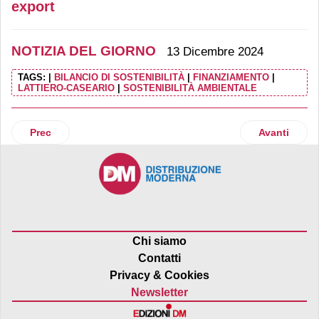
export
NOTIZIA DEL GIORNO
13 Dicembre 2024
TAGS:
|
BILANCIO DI SOSTENIBILITÀ
|
FINANZIAMENTO
|
LATTIERO-CASEARIO
|
SOSTENIBILITÀ AMBIENTALE
Articolo precedente: Coin: incontro al Mimit il 18 dicembre
Articolo suc
Prec
Avanti
Chi siamo
Contatti
Privacy & Cookies
Newsletter