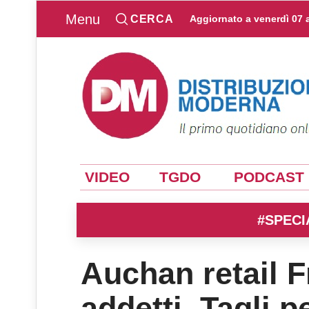
Menu
CERCA
Aggiornato a
venerdì 07 
VIDEO
TGDO
PODCAST
#SPECI
Auchan retail F
addetti. Tagli p