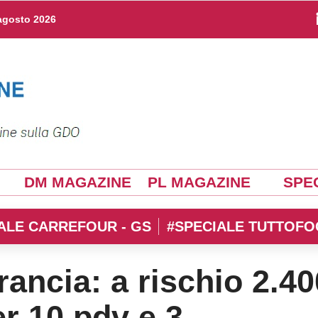
agosto 2026
DM MAGAZINE
PL MAGAZINE
SPEC
ALE CARREFOUR - GS
#SPECIALE TUTTOFO
rancia: a rischio 2.40
er 10 pdv e 3