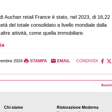
i di Auchan retail France è stato, nel 2023, di 16,22
età del totale consolidato a livello mondiale dalla
altre attività, come quella immobiliare.
ia
vembre 2024
STAMPA
EMAIL
CONDIVIDI
to di 5 milioni per la fabbrica nel New Jersey
Artico
Avanti
Chi siamo
Ristorazione Moderna