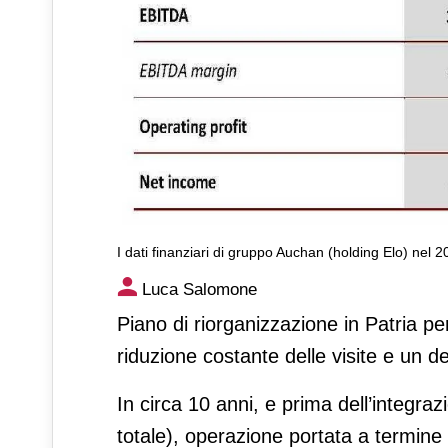
I dati finanziari di gruppo Auchan (holding Elo) nel 
Auchan retail Francia: a risch
Luca Salomone
piattaforme
Piano di riorganizzazione in Patria pe
riduzione costante delle visite e un de
In circa 10 anni, e prima dell’integra
totale), operazione portata a termine