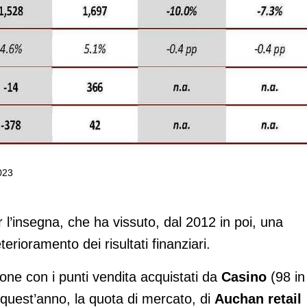
2023
io 2.400 addetti. Tagli per 10 pdv e 3
r l’insegna, che ha vissuto, dal 2012 in poi, una
terioramento dei risultati finanziari.
zione con i punti vendita acquistati da
Casino
(98 in
 quest’anno, la quota di mercato, di
Auchan retail