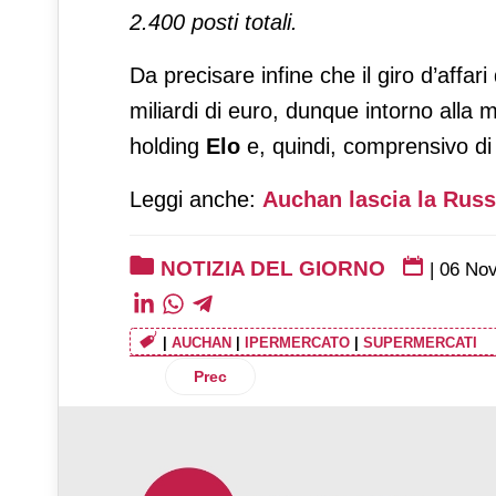
2.400 posti totali.
Da precisare infine che il giro d’affar
miliardi di euro, dunque intorno alla m
holding
Elo
e, quindi, comprensivo di 
Leggi anche:
Auchan lascia la Russ
NOTIZIA DEL GIORNO
|
06 No
|
AUCHAN
|
IPERMERCATO
|
SUPERMERCATI
Articolo precedente: Levoni: finanziamen
Prec