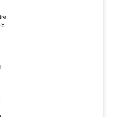
tre
olo
l
.