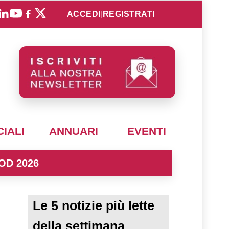
ACCEDI
|
REGISTRATI
IALI
ANNUARI
EVENTI
OD 2026
Le 5 notizie più lette
della settimana