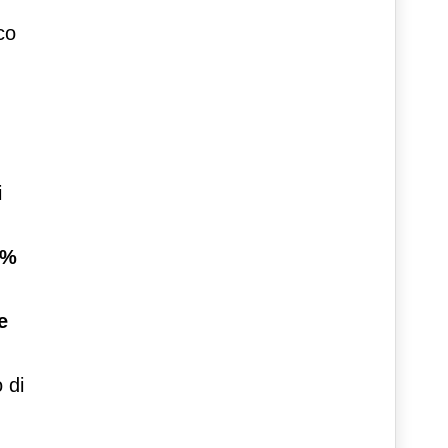
co
i
6%
e
 di