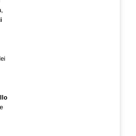
i
a,
i
ei
llo
le