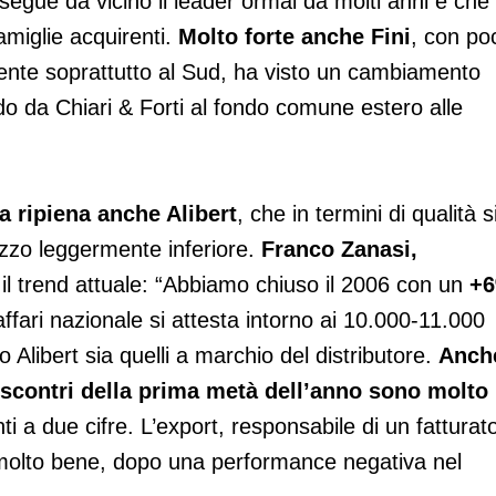
 segue da vicino il leader ormai da molti anni e che
amiglie acquirenti.
Molto forte anche Fini
, con po
presente soprattutto al Sud, ha visto un cambiamento
do da Chiari & Forti al fondo comune estero alle
a ripiena anche Alibert
, che in termini di qualità s
zzo leggermente inferiore.
Franco Zanasi,
l trend attuale: “Abbiamo chiuso il 2006 con un
+
 d’affari nazionale si attesta intorno ai 10.000-11.000
 Alibert sia quelli a marchio del distributore.
Anch
iscontri della prima metà dell’anno sono molto
i a due cifre. L’export, responsabile di un fatturato
o molto bene, dopo una performance negativa nel