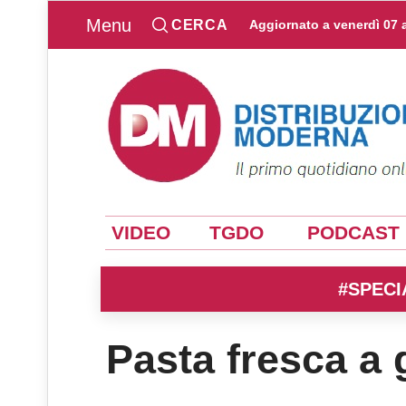
Menu
CERCA
Aggiornato a
venerdì 07 
VIDEO
TGDO
PODCAST
#SPECI
Pasta fresca a 