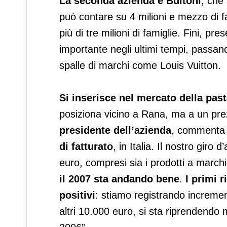
La seconda azienda è Buitoni
, che
può contare su 4 milioni e mezzo di f
più di tre milioni di famiglie. Fini, 
importante negli ultimi tempi, passan
spalle di marchi come Louis Vuitton.
Si inserisce nel mercato della past
posiziona vicino a Rana, ma a un pre
presidente dell’azienda
, commenta i
di fatturato
, in Italia. Il nostro giro
euro, compresi sia i prodotti a marchio
il 2007 sta andando bene
.
I primi r
positivi
: stiamo registrando increment
altri 10.000 euro, si sta riprendend