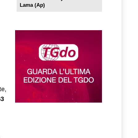
Lama (Ap)
te,
63