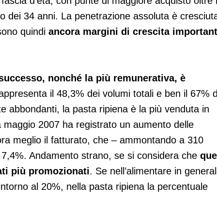
fascia d’età, con punte di maggiore acquisto oltre 
to dei 34 anni. La penetrazione assoluta è cresciut
sono quindi
ancora margini di crescita important
 successo, nonché la più remunerativa, è
rappresenta il 48,3% dei volumi totali e ben il 67% d
e abbondanti, la pasta ripiena è la più venduta in
a maggio 2007 ha registrato un aumento delle
cora meglio il fatturato, che – ammontando a 310
el 7,4%. Andamento strano, se si considera che
que
ati più promozionati
. Se nell’alimentare in genera
 intorno al 20%, nella pasta ripiena la percentuale