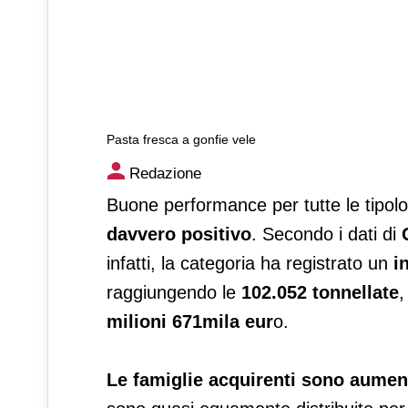
Pasta fresca a gonfie vele
Pasta fresca a gonfie vele
Redazione
Buone performance per tutte le tipol
davvero positivo
. Secondo i dati di
infatti, la categoria ha registrato un
i
raggiungendo le
102.052 tonnellate
,
milioni 671mila eur
o.
Le famiglie acquirenti sono aumen