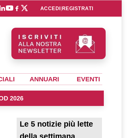
ACCEDI
|
REGISTRATI
IALI
ANNUARI
EVENTI
OD 2026
Le 5 notizie più lette
della settimana