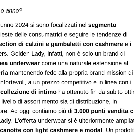
imo anno?
utunno 2024 si sono focalizzati nel
segmento
hieste delle consumatrici e seguire le tendenze di
ection di calzini e gambaletti con cashmere
e i
lers. Golden Lady, infatti, non è solo un brand di
inea underwear
come una naturale estensione al
ria
mantenendo fede alla propria brand mission di
confortevoli, a un prezzo competitivo e in linea con i
a
collezione di intimo
ha ottenuto fin da subito otti
livello di assortimento sia di distribuzione, in
ore. Ad oggi contiamo più di
3.000 punti vendita 
Lady
. L’offerta underwear si è ulteriormente amplia
e canotte con light cashmere e modal
. Un prodot