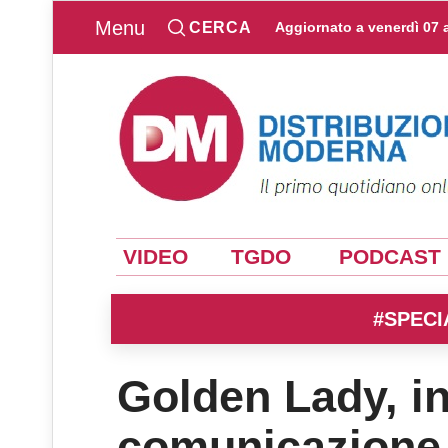
Menu
CERCA
Aggiornato a
venerdì 07 
VIDEO
TGDO
PODCAST
#SPECI
Golden Lady, i
comunicazione i