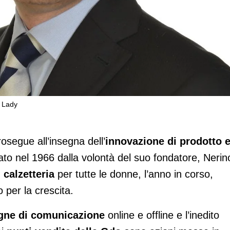
n Lady
omunicazione i pilastri del 2024
rosegue all’insegna dell’
innovazione di prodotto 
nato nel 1966 dalla volontà del suo fondatore, Nerin
 calzetteria
per tutte le donne, l’anno in corso,
o per la crescita.
ne di comunicazione
online e offline e l’inedito