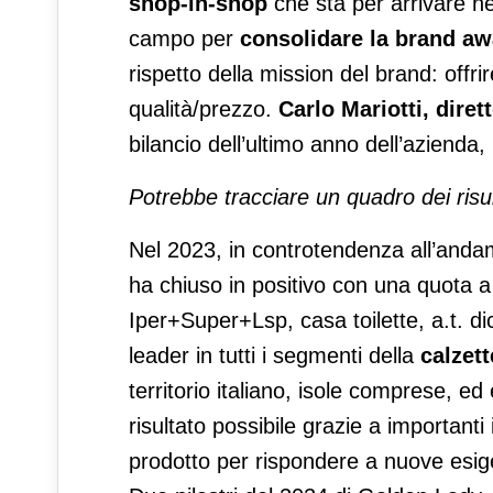
shop-in-shop
che sta per arrivare n
campo per
consolidare la brand a
rispetto della mission del brand: offri
qualità/prezzo.
Carlo Mariotti, dire
bilancio dell’ultimo anno dell’azienda,
Potrebbe tracciare un quadro dei risu
Nel 2023, in controtendenza all’and
ha chiuso in positivo con una quota a 
Iper+Super+Lsp, casa toilette, a.t. dic
leader in tutti i segmenti della
calzet
territorio italiano, isole comprese, ed 
risultato possibile grazie a importanti
prodotto per rispondere a nuove esige