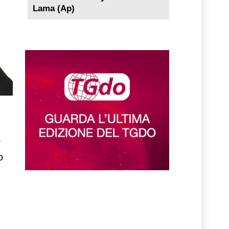
Lama (Ap)
e
o