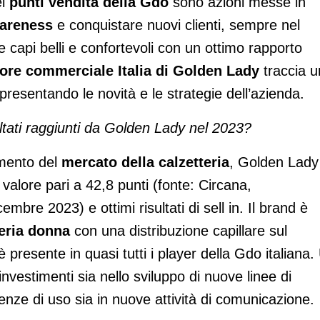
ei
punti vendita della Gdo
sono azioni messe in
wareness
e conquistare nuovi clienti, sempre nel
re capi belli e confortevoli con un ottimo rapporto
ttore commerciale Italia di Golden Lady
traccia u
 presentando le novità e le strategie dell’azienda.
ltati raggiunti da Golden Lady nel 2023?
amento del
mercato della calzetteria
, Golden Lady
valore pari a 42,8 punti (fonte: Circana,
embre 2023) e ottimi risultati di sell in. Il brand è
teria donna
con una distribuzione capillare sul
è presente in quasi tutti i player della Gdo italiana.
 investimenti sia nello sviluppo di nuove linee di
nze di uso sia in nuove attività di comunicazione.