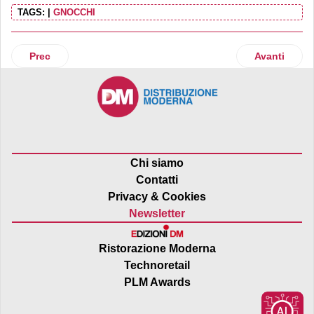
TAGS:
|
GNOCCHI
Articolo precedente: Crai, l’evoluzione passa dall’hubquart
Articolo suc
Prec
Avanti
Chi siamo
Contatti
Privacy & Cookies
Newsletter
Ristorazione Moderna
Technoretail
PLM Awards