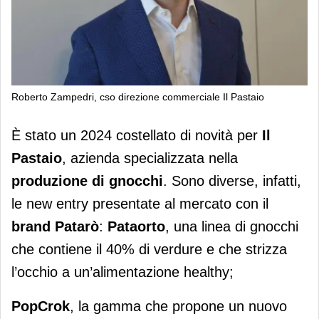
Roberto Zampedri, cso direzione commerciale Il Pastaio
Il Pastaio, un 2024 ricco di novità per
È stato un 2024 costellato di novità per
Il
gli gnocchi Patarò
Pastaio
, azienda specializzata nella
produzione di gnocchi
. Sono diverse, infatti,
le new entry presentate al mercato con il
brand Patarò
:
Pataorto
, una linea di gnocchi
che contiene il 40% di verdure e che strizza
l’occhio a un’alimentazione healthy;
PopCrok
, la gamma che propone un nuovo