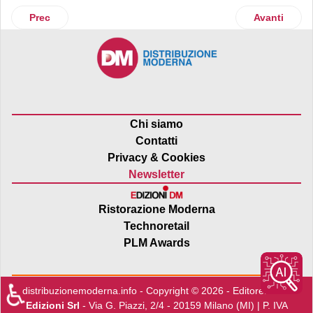
Articolo precedente: Famila: fatturato a 3,3 miliardi di euro
Articolo succ
Prec
Avanti
Chi siamo
Contatti
Privacy & Cookies
Newsletter
Ristorazione Moderna
Technoretail
PLM Awards
♿
distribuzionemoderna.info - Copyright © 2026 - Editore:
Edra
Edizioni Srl
- Via G. Piazzi, 2/4 - 20159 Milano (MI) | P. IVA