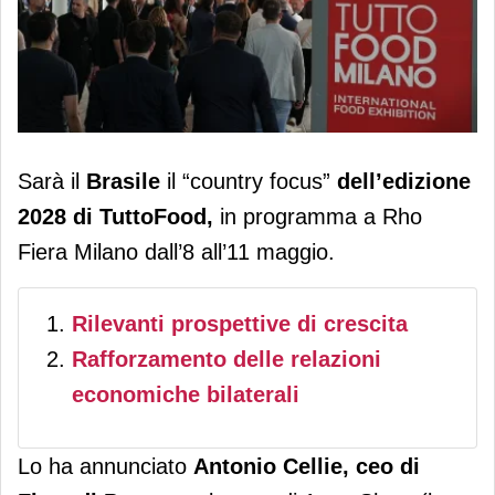
TuttoFood: il Brasile è il “paese
Sarà il
Brasile
il “country focus”
dell’edizione
partner” dell’edizione 2028
2028 di TuttoFood,
in programma a Rho
Fiera Milano dall’8 all’11 maggio.
Rilevanti prospettive di crescita
Rafforzamento delle relazioni
economiche bilaterali
Lo ha annunciato
Antonio Cellie, ceo di