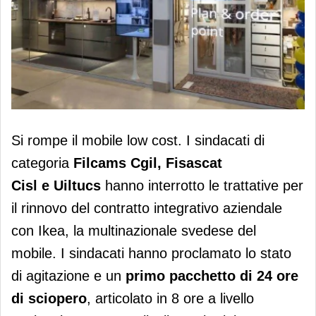
Ikea, salta il tavolo con i sindacati: 24
Si rompe il mobile low cost
. I sindacati di
ore di sciopero per il contratto
categoria
Filcams Cgil, Fisascat
integrativo
Cisl e Uiltucs
hanno interrotto le trattative per
il rinnovo del contratto integrativo aziendale
con Ikea, la multinazionale svedese del
mobile. I sindacati hanno proclamato lo stato
di agitazione e un
primo pacchetto di 24 ore
di sciopero
, articolato in 8 ore a livello