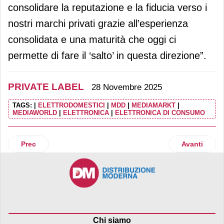
consolidare la reputazione e la fiducia verso i
nostri marchi privati grazie all’esperienza
consolidata e una maturità che oggi ci
permette di fare il ‘salto’ in questa direzione”.
PRIVATE LABEL
28 Novembre 2025
TAGS:
|
ELETTRODOMESTICI
|
MDD
|
MEDIAMARKT
|
MEDIAWORLD
|
ELETTRONICA
|
ELETTRONICA DI CONSUMO
Articolo precedente: La private label raggiunge 291 miliard
Articolo suc
Prec
Avanti
Chi siamo