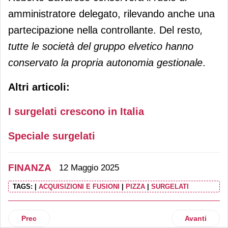
amministratore delegato, rilevando anche una
partecipazione nella controllante. Del resto
,
tutte le società del gruppo elvetico hanno
conservato la propria autonomia gestionale
.
Altri articoli:
I surgelati crescono in Italia
Speciale surgelati
FINANZA
12 Maggio 2025
TAGS:
|
ACQUISIZIONI E FUSIONI
|
PIZZA
|
SURGELATI
Articolo precedente: Desa fonde per incorporazione Italsil
Articolo suc
Prec
Avanti