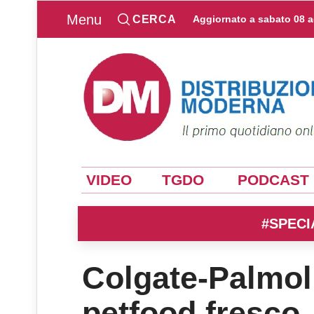
Menu
CERCA
Aggiornato a
sabato 08 
VIDEO
TGDO
PODCAST
#SPECI
Colgate-Palmol
petfood fresco