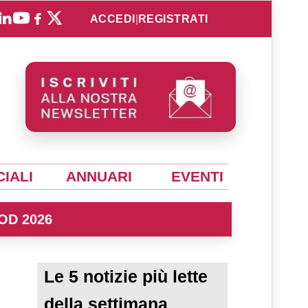
ACCEDI
|
REGISTRATI
IALI
ANNUARI
EVENTI
OD 2026
Le 5 notizie più lette
della settimana