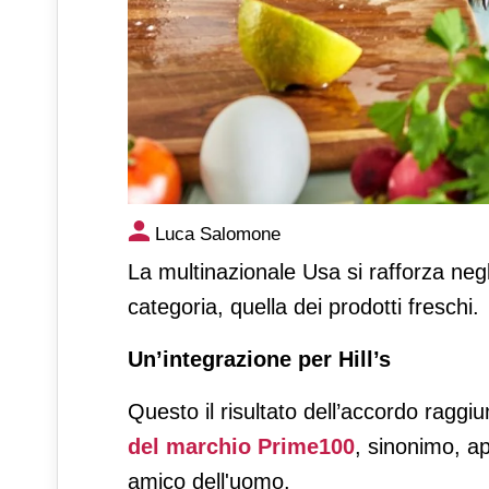
Colgate-Palmolive debutta ne
Luca Salomone
La multinazionale Usa si rafforza negl
categoria, quella dei prodotti freschi.
Un’integrazione per Hill’s
Questo il risultato dell’accordo raggi
del marchio Prime100
, sinonimo, ap
amico dell'uomo.