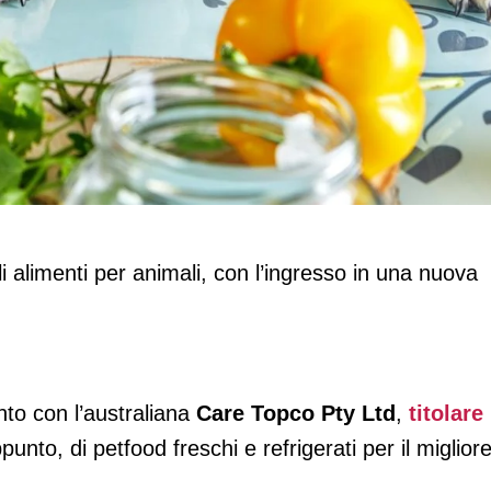
l petfood fresco
i alimenti per animali, con l’ingresso in una nuova
unto con l’australiana
Care Topco Pty Ltd
,
titolare
punto, di petfood freschi e refrigerati per il miglior