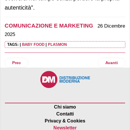
autenticità”.
COMUNICAZIONE E MARKETING
26 Dicembre
2025
TAGS:
|
BABY FOOD
|
PLASMON
Articolo precedente: Fiorentini va in tv e radio a Natale 
Articolo suc
Prec
Avanti
Chi siamo
Contatti
Privacy & Cookies
Newsletter