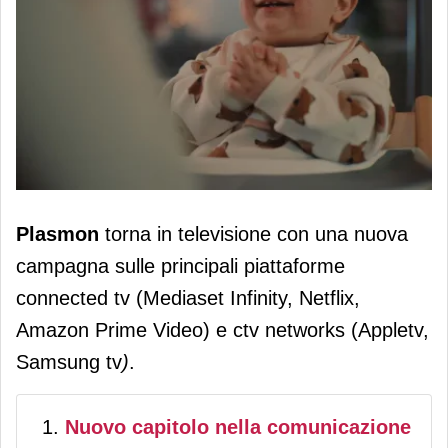
Plasmon torna in tv per celebra la
Plasmon
torna in televisione con una nuova
capacità dei bambini di trasformare
campagna sulle principali piattaforme
ogni momento in scoperta
connected tv (Mediaset Infinity, Netflix,
Amazon Prime Video) e ctv networks (Appletv,
Samsung tv
)
.
Nuovo capitolo nella comunicazione