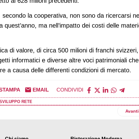
etto ai 628 milioni precedenti.
, secondo la cooperativa, non sono da ricercarsi ne
ta quest’anno, ma nell’impatto dei costi delle mater
ica di valore, di circa 500 milioni di franchi svizzeri,
ogetti informatici e diverse altre voci patrimoniali che
re a causa delle differenti condizioni di mercato.
STAMPA
EMAIL
CONDIVIDI
SVILUPPO RETE
rrefour cederà i Paesi "non core" (compresa l'Italia)?
Artico
Avanti
Chi siamo
Ristorazione Moderna