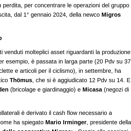
in perdita, per concentrare le operazioni del gruppo
ascita, dal 1° gennaio 2024, della newco
Migros
o
i venduti molteplici asset riguardanti la produzione
er esempio, è passata in larga parte (20 Pdv su 37
clette e articoli per il ciclismo), in settembre, ha
tico
Thömus
, che si è aggiudicato 12 Pdv su 14. E
den
(bricolage e giardinaggio) e
Micasa
(negozi di
ollaterali è derivato il cash flow necessario a
, come ha spiegato
Mario Irminger
, presidente della