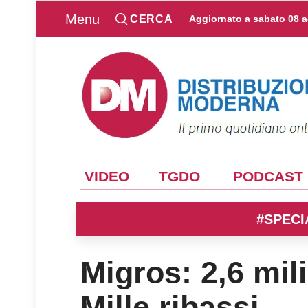
Menu
CERCA
Aggiornato a
sabato 08 
VIDEO
TGDO
PODCAST
#SPECI
Migros: 2,6 mili
Mille ribassi