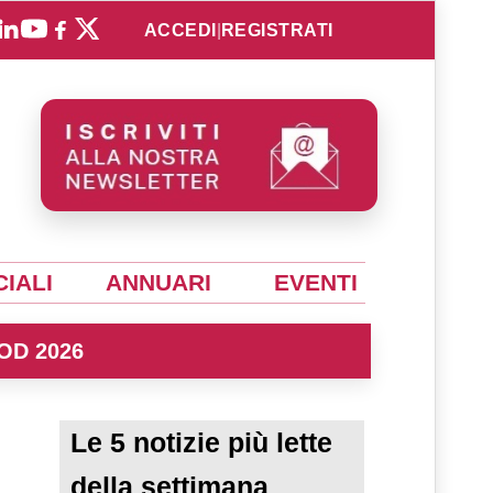
ACCEDI
|
REGISTRATI
IALI
ANNUARI
EVENTI
OD 2026
Le 5 notizie più lette
della settimana