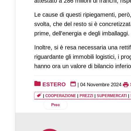
attestato a 286 milioni di franchi, risp
Le cause di questi ripiegamenti, però
svolta, che del resto si è concretizza
prime, dell'energia e degli imballaggi.
Inoltre, si è resa necessaria una rettif
riguardante gli immobili logistici, i pr
hanno ora un valore di bilancio inferio
ESTERO
|
04 Novembre 2024
|
COOPERAZIONE
|
PREZZI
|
SUPERMERCATI
|
Articolo precedente: Financial Times: Ca
Prec