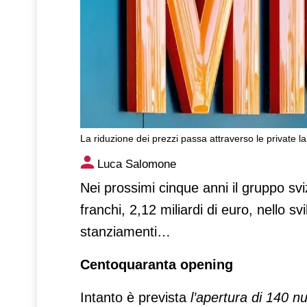
La riduzione dei prezzi passa attraverso le private la
Migros: 2,6 miliardi per lo sv
Luca Salomone
Nei prossimi cinque anni il gruppo sv
franchi, 2,12 miliardi di euro, nello s
stanziamenti…
Centoquaranta opening
Intanto è prevista
l’apertura di 140 n