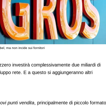
bel, ma non incide sui fornitori
iluppo. Mille ribassi
izzero investirà complessivamente due miliardi di
viluppo rete. E a questo si aggiungeranno altri
uovi punti vendita
, principalmente di piccolo formato