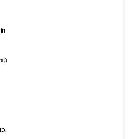
in
più
to.