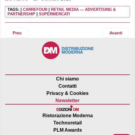
TAGS:
|
CARREFOUR
|
RETAIL MEDIA — ADVERTISING &
PARTNERSHIP
|
SUPERMERCATI
Articolo precedente: Cedi da record per Lidl Francia
Articolo suc
Prec
Avanti
Chi siamo
Contatti
Privacy & Cookies
Newsletter
Ristorazione Moderna
Technoretail
PLM Awards