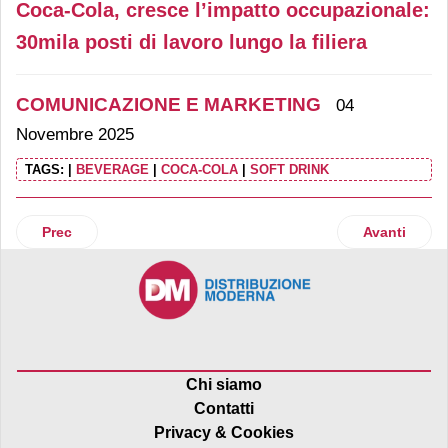
Coca-Cola, cresce l’impatto occupazionale:
30mila posti di lavoro lungo la filiera
COMUNICAZIONE E MARKETING
04
Novembre 2025
TAGS:
|
BEVERAGE
|
COCA-COLA
|
SOFT DRINK
Articolo precedente: Tuttocapsule rivoluziona la comunica
Articolo suc
Prec
Avanti
Chi siamo
Contatti
Privacy & Cookies