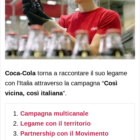
Coca-Cola torna a celebrare il legame
Coca-Cola
torna a raccontare il suo legame
con l’Italia con la campagna "Così
con l’Italia attraverso la campagna “
Così
vicina, così italiana"
vicina, così italiana
”.
Campagna multicanale
Legame con il territorio
Partnership con il Movimento