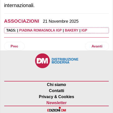
internazionali.
ASSOCIAZIONI
21 Novembre 2025
TAGS:
|
PIADINA ROMAGNOLA IGP
|
BAKERY
|
IGP
Articolo precedente: Forum della distribuzione moderna. Butt
Articolo suc
Prec
Avanti
Chi siamo
Contatti
Privacy & Cookies
Newsletter