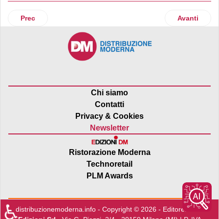
Articolo precedente: Penny Market inaugura un nuovo punt
Articolo suc
Prec
Avanti
Chi siamo
Contatti
Privacy & Cookies
Newsletter
Ristorazione Moderna
Technoretail
PLM Awards
♿
distribuzionemoderna.info - Copyright © 2026 - Editore:
Edra