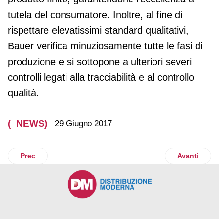
tutela del consumatore. Inoltre, al fine di
rispettare elevatissimi standard qualitativi,
Bauer verifica minuziosamente tutte le fasi di
produzione e si sottopone a ulteriori severi
controlli legati alla tracciabilità e al controllo
qualità.
(_NEWS)
29 Giugno 2017
Articolo precedente: Meliconi festeggia il 50° anniversario
Articolo su
Prec
Avanti