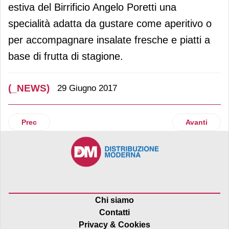
estiva del Birrificio Angelo Poretti una
specialità adatta da gustare come aperitivo o
per accompagnare insalate fresche e piatti a
base di frutta di stagione.
(_NEWS)
29 Giugno 2017
Articolo precedente: Coop: Sugli scaffali le prime uova senz
Articolo succ
Prec
Avanti
Chi siamo
Contatti
Privacy & Cookies