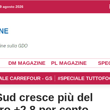
9 agosto 2026
DM MAGAZINE
PL MAGAZINE
SPEC
ALE CARREFOUR - GS
#SPECIALE TUTTOFO
Sud cresce più del
ro +2,8 per cento