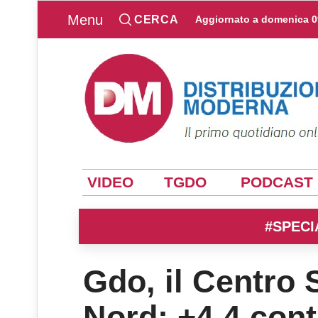
Menu
CERCA
Aggiornato a
domenica 0
VIDEO
TGDO
PODCAST
#SPECI
Gdo, il Centro 
Nord: +4,4 cont