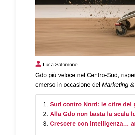
Gdo, il Centro Sud cresce pi
Luca Salomone
Gdo più veloce nel Centro-Sud, rispet
emerso in occasione del
Marketing &
Sud contro Nord: le cifre del
Alla Gdo non basta la scala l
Crescere con intelligenza… ar