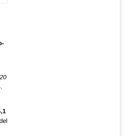
o-
 20
.
5,1
del