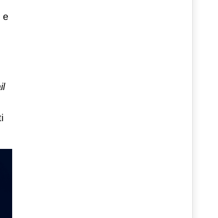
i e
il
i