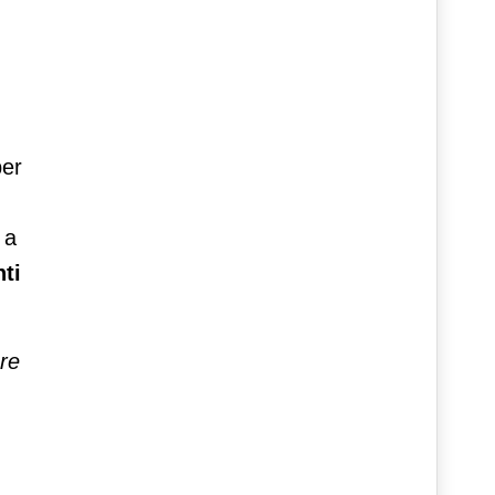
per
 a
nti
re