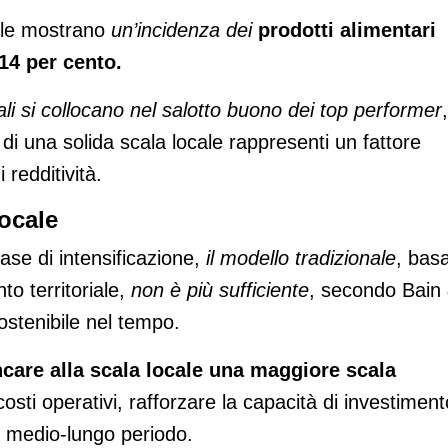
sole mostrano
un’incidenza dei
prodotti alimentari
14 per cento.
li si collocano nel salotto buono dei top performer
,
i una solida scala locale rappresenti un fattore
 redditività.
locale
fase di intensificazione,
il modello tradizionale
, bas
o territoriale,
non è più sufficiente
, secondo Bain
stenibile nel tempo.
ncare alla scala locale una maggiore scala
 costi operativi, rafforzare la capacità di investiment
el medio-lungo periodo.