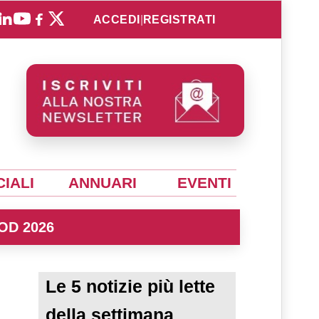
ACCEDI
|
REGISTRATI
IALI
ANNUARI
EVENTI
OD 2026
Le 5 notizie più lette
della settimana