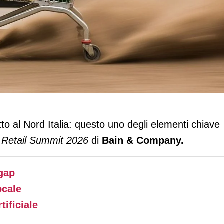
ù del Nord: +4,4 contro +2,8 per cento
to al Nord Italia: questo uno degli elementi chiave
 Retail Summit 2026
di
Bain & Company.
 gap
ocale
tificiale