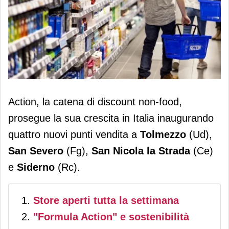
Action: quattro nuove aperture tra
Action, la catena di discount non-food,
Friuli, Campania, Puglia e Calabria e
prosegue la sua crescita in Italia inaugurando
225 store in Italia
quattro nuovi punti vendita a
Tolmezzo
(Ud),
San Severo
(Fg),
San
Nicola la Strada
(Ce)
e
Siderno
(Rc).
Store aperti tutta la settimana
"Formula Action" e sostenibilità