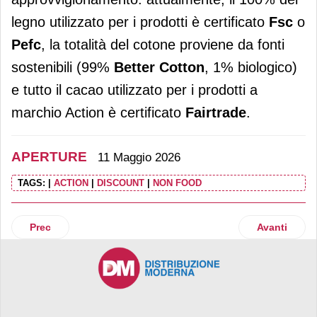
legno utilizzato per i prodotti è certificato
Fsc
o
Pefc
, la totalità del cotone proviene da fonti
sostenibili (99%
Better Cotton
, 1% biologico)
e tutto il cacao utilizzato per i prodotti a
marchio Action è certificato
Fairtrade
.
APERTURE
11 Maggio 2026
TAGS:
|
ACTION
|
DISCOUNT
|
NON FOOD
Articolo precedente: Ekom inaugura il punto vendita a Sant
Articolo suc
Prec
Avanti