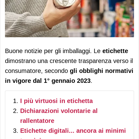
Etichette ambientali obbligatorie: a
Buone notizie per gli imballaggi. Le
etichette
che punto è il packaging?
dimostrano una crescente trasparenza verso il
consumatore, secondo
gli obblighi normativi
in vigore dal 1° gennaio 2023
.
I più virtuosi in etichetta
Dichiarazioni volontarie al
rallentatore
Etichette digitali... ancora ai minimi