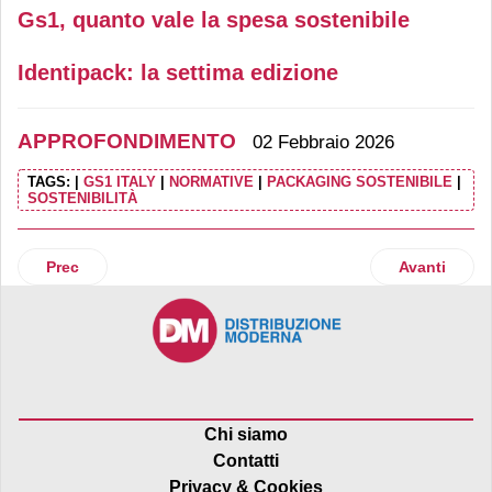
Gs1, quanto vale la spesa sostenibile
Identipack: la settima edizione
APPROFONDIMENTO
02 Febbraio 2026
TAGS:
|
GS1 ITALY
|
NORMATIVE
|
PACKAGING SOSTENIBILE
|
SOSTENIBILITÀ
Articolo precedente: Animali domestici: come è cambiata la
Articolo suc
Prec
Avanti
Chi siamo
Contatti
Privacy & Cookies