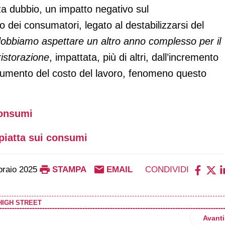
za dubbio, un impatto negativo sul
co dei consumatori, legato al destabilizzarsi del
dobbiamo aspettare un altro anno complesso per il
ristorazione
, impattata, più di altri, dall’incremento
'aumento del costo del lavoro, fenomeno questo
.
consumi
piatta sui consumi
braio 2025
STAMPA
EMAIL
CONDIVIDI
HIGH STREET
Artico
Avanti