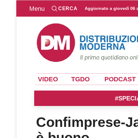
Menu
CERCA
Aggiornato a
giovedì 06 
VIDEO
TGDO
PODCAST
#SPECI
Confimprese-Ja
è buono