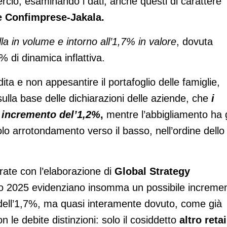
io, esaminando i dati, anche questi di carattere
 Confimprese-Jakala.
lla in volume e intorno all’1,7% in valore
, dovuta
 di dinamica inflattiva.
ndita e non appesantire il portafoglio delle famiglie,
lla base delle dichiarazioni delle aziende, che
i
o incremento del’1,2%
,
mentre l’abbigliamento ha 
olo arrotondamento verso il basso, nell’ordine dello
grate con l’elaborazione di
Global Strategy
no 2025 evidenziano insomma un possibile increme
dell’1,7%, ma quasi interamente dovuto, come già
le debite distinzioni: solo il cosiddetto
altro retai