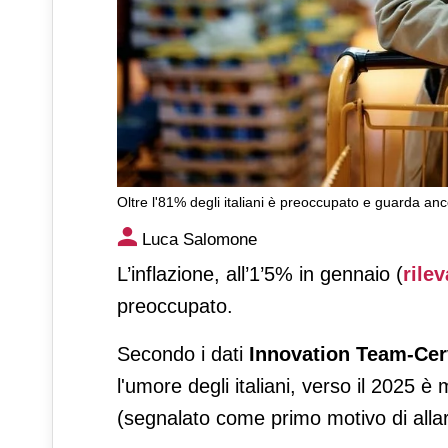
Oltre l'81% degli italiani è preoccupato e guarda anc
Confimprese-Jakala: il sent
Luca Salomone
L’inflazione, all’1’5% in gennaio (
rilev
preoccupato.
Secondo i dati
Innovation Team-Ce
l'umore degli italiani, verso il 2025 è 
(segnalato come primo motivo di allar