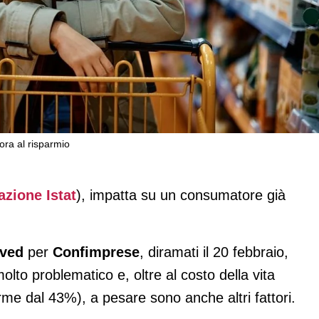
ora al risparmio
iment non è buono
azione Istat
), impatta su un consumatore già
rved
per
Confimprese
, diramati il 20 febbraio,
molto problematico e, oltre al costo della vita
me dal 43%), a pesare sono anche altri fattori.