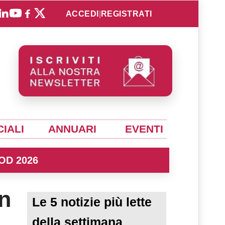
ACCEDI
|
REGISTRATI
IALI
ANNUARI
EVENTI
OD 2026
n
Le 5 notizie più lette
della settimana