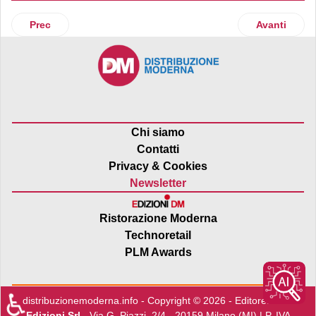
Articolo precedente: Centri commerciali sempre più digitali:
Articolo suc
Prec
Avanti
Chi siamo
Contatti
Privacy & Cookies
Newsletter
Ristorazione Moderna
Technoretail
PLM Awards
♿
distribuzionemoderna.info - Copyright © 2026 - Editore:
Edra
Edizioni Srl
- Via G. Piazzi, 2/4 - 20159 Milano (MI) | P. IVA