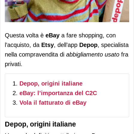
eBay compra Depop da Etsy per 1,2
Questa volta è
eBay
a fare shopping, con
miliardi di dollari. Accelerata nel C2c
l’acquisto, da
Etsy
, dell’app
Depop
, specialista
nella compravendita di
abbigliamento usato
fra
privati.
Depop, origini italiane
eBay: l’importanza del C2C
Vola il fatturato di eBay
Depop, origini italiane