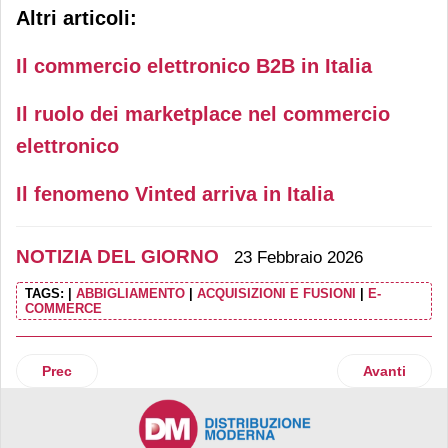
Altri articoli:
Il commercio elettronico B2B in Italia
Il ruolo dei marketplace nel commercio
elettronico
Il fenomeno Vinted arriva in Italia
NOTIZIA DEL GIORNO
23 Febbraio 2026
TAGS:
|
ABBIGLIAMENTO
|
ACQUISIZIONI E FUSIONI
|
E-
COMMERCE
Articolo precedente: Viridea apre a Carate Brianza e tocca 1
Articolo suc
Prec
Avanti