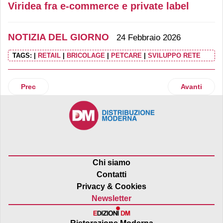
Viridea fra e-commerce e private label
NOTIZIA DEL GIORNO
24 Febbraio 2026
TAGS:
|
RETAIL
|
BRICOLAGE
|
PETCARE
|
SVILUPPO RETE
Articolo precedente: Tosano e Nhood rilanciano il Centro Po
Articolo suc
Prec
Avanti
Chi siamo
Contatti
Privacy & Cookies
Newsletter