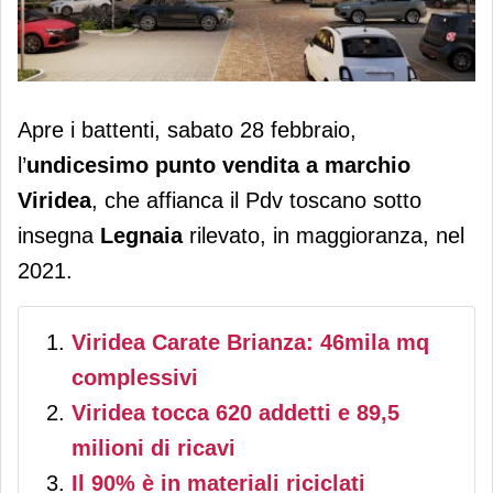
Viridea apre a Carate Brianza e tocca
Apre i battenti, sabato 28 febbraio,
11 punti vendita. Fatturato a 90 milioni
l’
undicesimo punto vendita a marchio
Viridea
, che affianca il Pdv toscano sotto
insegna
Legnaia
rilevato, in maggioranza, nel
2021.
Viridea Carate Brianza: 46mila mq
complessivi
Viridea tocca 620 addetti e 89,5
milioni di ricavi
Il 90% è in materiali riciclati