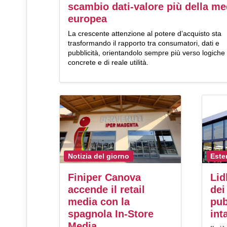
scambio dati-valore più della me
europea
La crescente attenzione al potere d’acquisto sta
trasformando il rapporto tra consumatori, dati e
pubblicità, orientandolo sempre più verso logiche
concrete e di reale utilità.
Notizia del giorno
Este
Finiper Canova
Lid
accende il retail
dei
media con la
pub
spagnola In-Store
in
Media