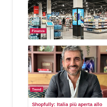
Finanza
Trend
Shopfully: Italia più aperta allo