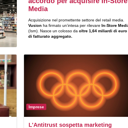
accordo per acquisire In-Store
Media
Acquisizione nel promettente settore del retail media.
Vusion
ha firmato un’intesa per rilevare
In-Store Medi
(Ism). Nasce un colosso da
oltre 1,64 miliardi di euro
di fatturato aggregato.
Imprese
L'Antitrust sospetta marketing