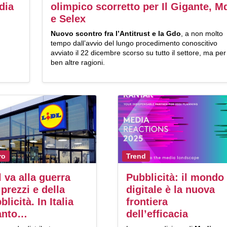
dia
olimpico scorretto per Il Gigante, M
e Selex
Nuovo scontro fra l’Antitrust e la Gdo
, a non molto
tempo dall’avvio del lungo procedimento conoscitivo
avviato il 22 dicembre scorso su tutto il settore, ma per
ben altre ragioni.
ro
Trend
l va alla guerra
Pubblicità: il mondo
 prezzi e della
digitale è la nuova
blicità. In Italia
frontiera
tanto…
dell’efficacia