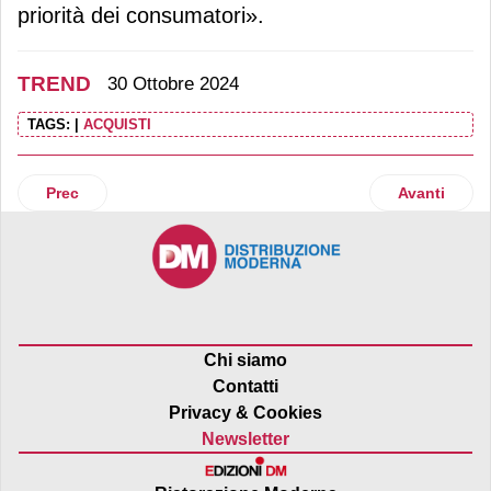
priorità dei consumatori».
TREND
30 Ottobre 2024
TAGS:
|
ACQUISTI
Articolo precedente: Indagine Shopify: i trend per il Black
Articolo suc
Prec
Avanti
Chi siamo
Contatti
Privacy & Cookies
Newsletter