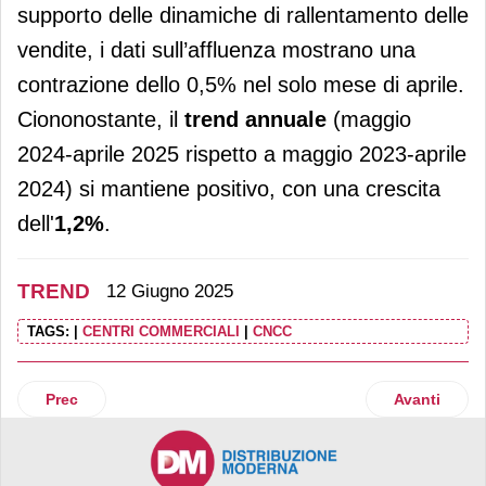
supporto delle dinamiche di rallentamento delle
vendite, i dati sull’affluenza mostrano una
contrazione dello 0,5% nel solo mese di aprile.
Ciononostante, il
trend annuale
(maggio
2024-aprile 2025 rispetto a maggio 2023-aprile
2024) si mantiene positivo, con una crescita
dell'
1,2%
.
TREND
12 Giugno 2025
TAGS:
|
CENTRI COMMERCIALI
|
CNCC
Articolo precedente: Prodotti ittici norvegesi, cresce il cons
Articolo suc
Prec
Avanti