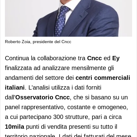
Roberto Zoia, presidente del Cncc
Osservatorio Cncc-Ey, vendite in calo
Continua la collaborazione tra
Cncc
ed
Ey
(-2,3%) nei centri commerciali
finalizzata ad analizzare mensilmente gli
andamenti del settore dei
centri commerciali
italiani
. L’analisi utilizza i dati forniti
dall’
Osservatorio Cncc
, che si basano su un
panel rappresentativo, costante e omogeneo,
a cui partecipano 300 strutture, pari a circa
10mila
punti di vendita presenti su tutto il
territorio nazionale. I dati dei fatturati del mese