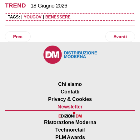
TREND
18 Giugno 2026
TAGS:
|
YOUGOV
|
BENESSERE
Articolo precedente: È online l’Osservatorio RM-TheFork sul
Articolo suc
Prec
Avanti
Chi siamo
Contatti
Privacy & Cookies
Newsletter
Ristorazione Moderna
Technoretail
PLM Awards