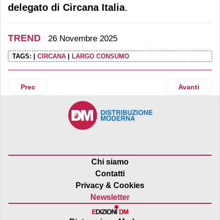
delegato di Circana
Italia
.
TREND
26 Novembre 2025
TAGS:
|
CIRCANA
|
LARGO CONSUMO
Articolo precedente: A novembre prezzi nel carrello +1,9%.
Articolo suc
Prec
Avanti
Chi siamo
Contatti
Privacy & Cookies
Newsletter