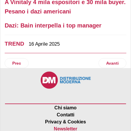
A Vinitaly 4 mila espositori e 30 mila buyer.
Pesano i dazi americani
Dazi: Bain interpella i top manager
TREND
16 Aprile 2025
Articolo precedente: Uova di cioccolato, le strategie di ven
Articolo suc
Prec
Avanti
Chi siamo
Contatti
Privacy & Cookies
Newsletter