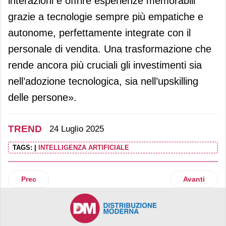
interazioni e offrire esperienze memorabili
grazie a tecnologie sempre più empatiche e
autonome, perfettamente integrate con il
personale di vendita. Una trasformazione che
rende ancora più cruciali gli investimenti sia
nell’adozione tecnologica, sia nell’upskilling
delle persone».
TREND
24 Luglio 2025
TAGS:
|
INTELLIGENZA ARTIFICIALE
Articolo precedente: L’uva da tavola cattura l’attenzione d
Articolo suc
Prec
Avanti