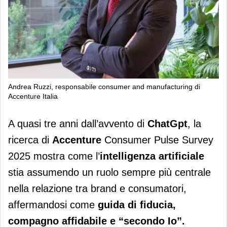
Andrea Ruzzi, responsabile consumer and manufacturing di
Accenture Italia
Accenture Consumer Pulse Survey
A quasi tre anni dall’avvento di
ChatGpt
, la
2025, l'IA rinnova la relazione con i
ricerca di
Accenture
Consumer Pulse Survey
consumatori
2025 mostra come l’
intelligenza
artificiale
stia assumendo un ruolo sempre più centrale
nella relazione tra brand e consumatori,
affermandosi come
guida di fiducia,
compagno affidabile e “secondo Io”.