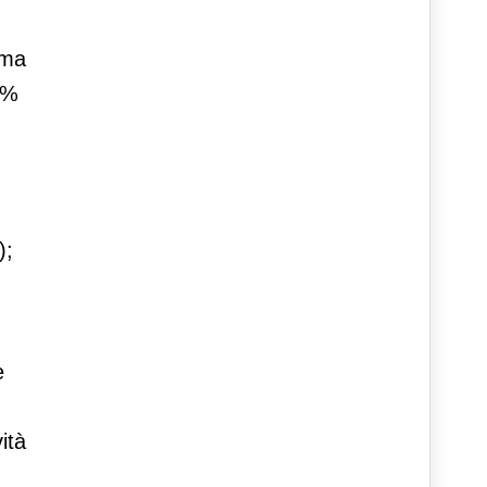
ema
9%
);
e
ità