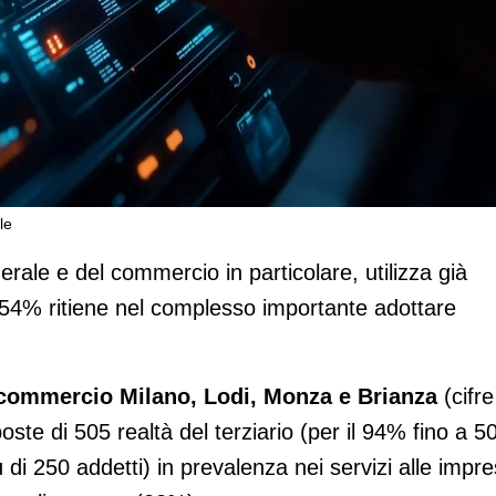
le
ci crede. Investimenti al 55 per cento
erale e del commercio in particolare, utilizza già
 il 54% ritiene nel complesso importante adottare
commercio Milano, Lodi, Monza e Brianza
(cifre
poste di 505 realtà del terziario (per il 94% fino a 5
ù di 250 addetti) in prevalenza nei servizi alle impr