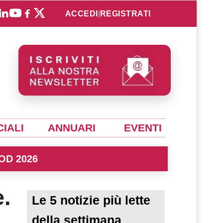
ACCEDI
|
REGISTRATI
IALI
ANNUARI
EVENTI
OD 2026
e.
Le 5 notizie più lette
della settimana