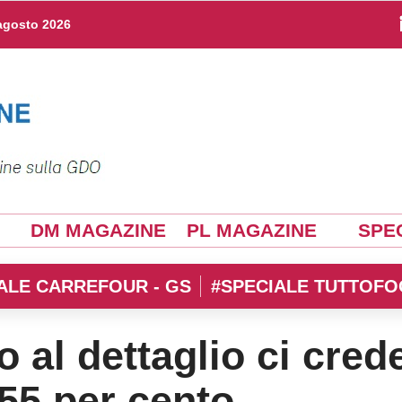
agosto 2026
DM MAGAZINE
PL MAGAZINE
SPEC
ALE CARREFOUR - GS
#SPECIALE TUTTOFO
 al dettaglio ci cred
 55 per cento