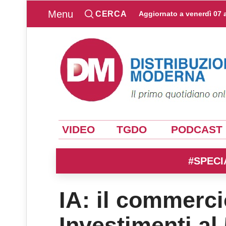
Menu
CERCA
Aggiornato a
venerdì 07 
VIDEO
TGDO
PODCAST
#SPECI
IA: il commercio
Investimenti al