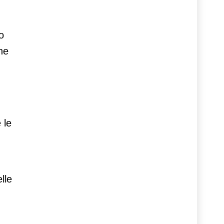
o
ne
 le
lle