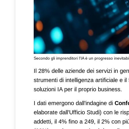
Secondo gli imprenditori l'IA è un progresso inevitabi
IA: il commercio al dettaglio 
Il 28% delle aziende dei servizi in gen
strumenti di intelligenza artificiale e
soluzioni IA per il proprio business.
I dati emergono dall’indagine di
Conf
elaborate dall’Ufficio Studi) con le ris
addetti, il 4% fino a 249, il 2% con pi