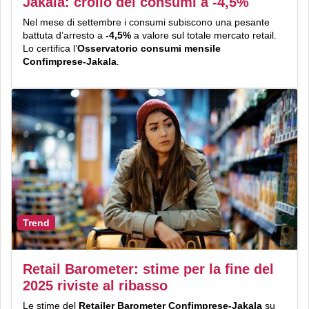
Jakala: crollo dei consumi a -4,5%
Nel mese di settembre i consumi subiscono una pesante
battuta d’arresto a
-4,5%
a valore sul totale mercato retail.
Lo certifica l’
Osservatorio consumi mensile
Confimprese-Jakala
.
Trend
Retail Barometer: stime per la fine del
2025 riviste al ribasso
Le stime del
Retailer Barometer Confimprese-Jakala
su