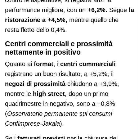
contro le aspettative, si registra anzi la
performance migliore, con un
+6,2%.
Segue
la
ristorazione a +4,5%,
mentre quello che
resta flette dello 0,4%.
Centri commerciali e prossimità
nettamente in positivo
Quanto ai
format
, i
centri commerciali
registrano un buon risultato, a +5,2%,
i
negozi di prossimità
chiudono a +3,9%,
mentre le
high street
, dopo un primo
quadrimestre in negativo, sono a +0,8%
(
Osservatorio permanente sui consumi
Confimprese-Jakala
).
Se i
fatturati previsti
per la chiusura del