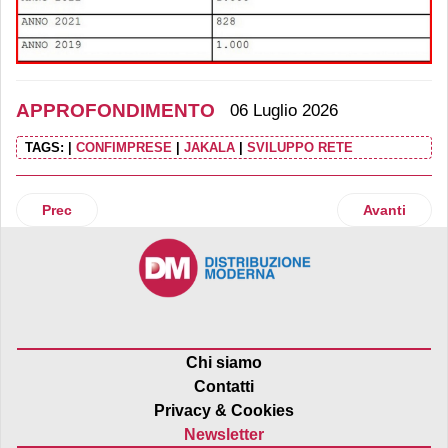
APPROFONDIMENTO
06 Luglio 2026
TAGS:
|
CONFIMPRESE
|
JAKALA
|
SVILUPPO RETE
Articolo precedente: Mini pacchi: è scattata la tassa Ue. Preg
Articolo suc
Prec
Avanti
Chi siamo
Contatti
Privacy & Cookies
Newsletter