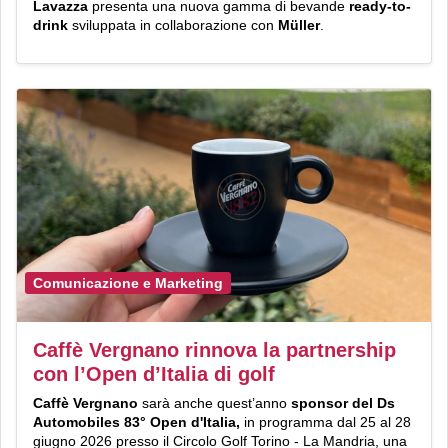
Lavazza
presenta una nuova gamma di bevande
ready-to-
drink
sviluppata in collaborazione con
Müller
.
Comunicazione e Marketing
Caffè Vergnano rinnova la partnership
con l’Open d’Italia di golf
Caffè Vergnano
sarà anche quest’anno
sponsor del Ds
Automobiles 83° Open d'Italia,
in programma dal 25 al 28
giugno 2026 presso il Circolo Golf Torino - La Mandria, una