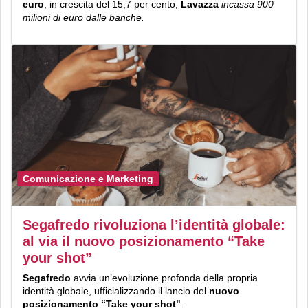
euro
, in crescita del 15,7 per cento,
Lavazza
incassa 900
milioni di euro dalle banche.
Comunicazione e Marketing
Segafredo rivoluziona l’identità globale:
al via il nuovo posizionamento “Take
your shot”
Segafredo
avvia un’evoluzione profonda della propria
identità globale, ufficializzando il lancio del
nuovo
posizionamento “Take your shot"
.