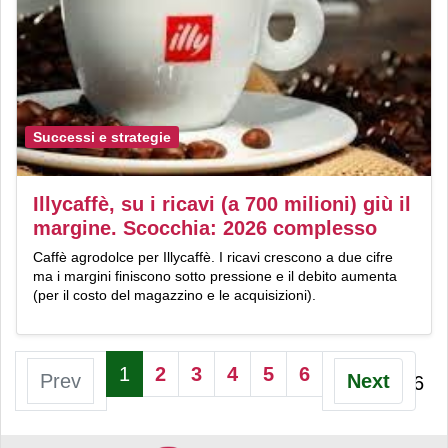
Successi e strategie
Illycaffè, su i ricavi (a 700 milioni) giù il
margine. Scocchia: 2026 complesso
Caffè agrodolce per Illycaffè. I ricavi crescono a due cifre
ma i margini finiscono sotto pressione e il debito aumenta
(per il costo del magazzino e le acquisizioni).
1
2
3
4
5
6
Prev
Next
Pagina 1 di 6