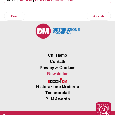
TAGS:
|
ACTION
|
DISCOUNT
|
NON FOOD
Articolo precedente: Nova Coop: nel 2025 utile netto di bila
Articolo suc
Prec
Avanti
Chi siamo
Contatti
Privacy & Cookies
Newsletter
Ristorazione Moderna
Technoretail
PLM Awards