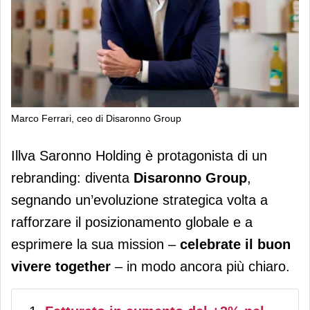
Marco Ferrari, ceo di Disaronno Group
Illva Saronno Holding diventa
Illva Saronno Holding è protagonista di un
Disaronno Group. Nel 2025 370
rebranding: diventa
Disaronno Group
,
milioni di fatturato
segnando un’evoluzione strategica volta a
rafforzare il posizionamento globale e a
esprimere la sua mission –
celebrate il buon
vivere
together
– in modo ancora più chiaro.