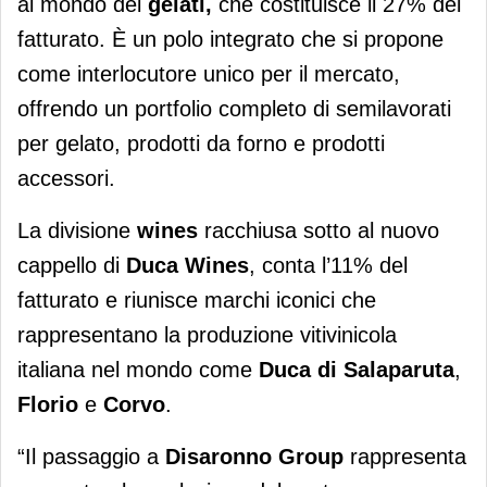
al mondo dei
gelati,
che costituisce il 27% del
fatturato. È un polo integrato che si propone
come interlocutore unico per il mercato,
offrendo un portfolio completo di semilavorati
per gelato, prodotti da forno e prodotti
accessori.
La divisione
wines
racchiusa sotto al nuovo
cappello di
Duca Wines
, conta l’11% del
fatturato e riunisce marchi iconici che
rappresentano la produzione vitivinicola
italiana nel mondo come
Duca di Salaparuta
,
Florio
e
Corvo
.
“Il passaggio a
Disaronno Group
rappresenta