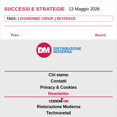
SUCCESSI E STRATEGIE
13 Maggio 2026
TAGS:
|
DISARONNO GROUP
|
BEVERAGE
Articolo precedente: La Molisana acquisisce un’azienda di 
Articolo suc
Prec
Avanti
Chi siamo
Contatti
Privacy & Cookies
Newsletter
Ristorazione Moderna
Technoretail