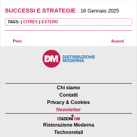
SUCCESSI E STRATEGIE
16 Gennaio 2025
TAGS:
|
CITRES
|
ESTERO
Articolo precedente: Penny Italia si riconferma top employe
Articolo su
Prec
Avanti
Chi siamo
Contatti
Privacy & Cookies
Newsletter
Ristorazione Moderna
Technoretail