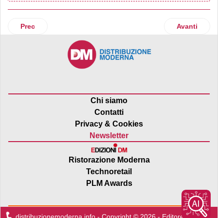
Articolo precedente: Fondazione Conad Ets e WeWorld insiem
Articolo suc
Prec
Avanti
Chi siamo
Contatti
Privacy & Cookies
Newsletter
Ristorazione Moderna
Technoretail
PLM Awards
distribuzionemoderna.info - Copyright © 2026 - Editore:
Edra