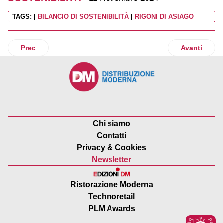
TAGS:
|
BILANCIO DI SOSTENIBILITÀ
|
RIGONI DI ASIAGO
Articolo precedente: “Sport senza confini”, il progetto per i
Articolo suc
Prec
Avanti
Chi siamo
Contatti
Privacy & Cookies
Newsletter
Ristorazione Moderna
Technoretail
PLM Awards